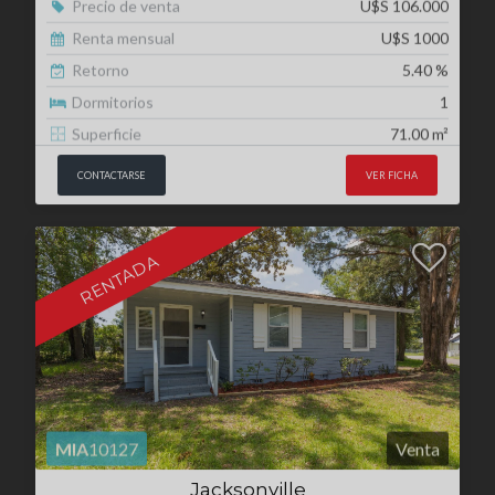
Superficie
71.00 m²
CONTACTARSE
VER FICHA
RENTADA
MIA
10127
Venta
Jacksonville
Jacksonville, Florida
Precio de venta
U$S 107.000
Renta mensual
U$S 1060