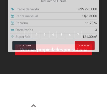
Dormitorios
3
Superficie
121.00 m²
CONTACTARSE
VER FICHA
1
2
3
4
5
6
7
Ver más propiedades por sistema