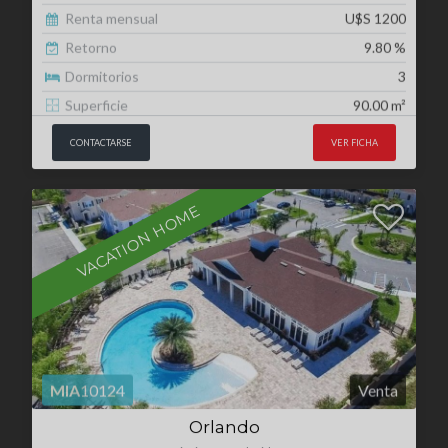
Superficie
90.00 m²
CONTACTARSE
VER FICHA
VACATION HOME
MIA
10124
Venta
Orlando
Kissimmee, Florida
Precio de venta
U$S 275.000
Renta mensual
U$S 3000
Retorno
11.70 %