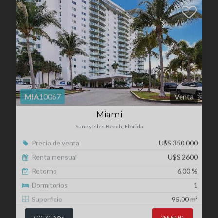
MIA
10067
Venta
Miami
Sunny Isles Beach, Florida
Precio de venta
U$S 350.000
Renta mensual
U$S 2600
Retorno
6.00 %
Dormitorios
1
Superficie
95.00 m²
CONTACTARSE
VER FICHA
RESERVADA