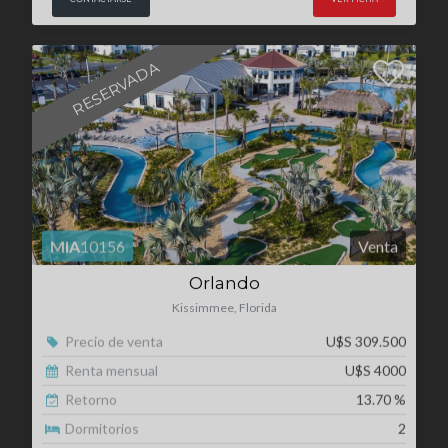
MIA
10156
Venta
Orlando
Kissimmee, Florida
Precio de venta
U$S 309.500
Renta mensual
U$S 4000
Retorno
13.70 %
Dormitorios
2
Superficie
112.00 m²
CONTACTARSE
VER FICHA