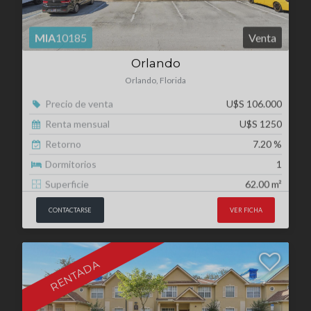
Orlando, Florida
Precio de venta
U$S 106.000
Renta mensual
U$S 1250
Retorno
7.20 %
Dormitorios
1
Superficie
62.00 m²
CONTACTARSE
VER FICHA
RENTADA
MIA
10195
Venta