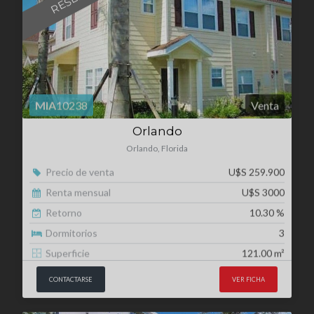
MIA
10238
Venta
Orlando
Orlando, Florida
Precio de venta
U$S 259.900
Renta mensual
U$S 3000
Retorno
10.30 %
Dormitorios
3
Superficie
121.00 m²
CONTACTARSE
VER FICHA