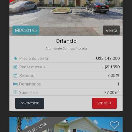
Orlando
Altamonte Springs, Florida
Precio de venta
U$S 149.000
Renta mensual
U$S 1350
Retorno
7.00 %
Dormitorios
1
Superficie
77.00 m²
CONTACTARSE
VER FICHA
RESERVADA