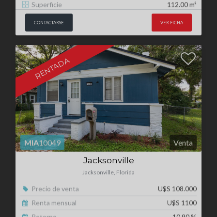
RENTADA
MIA
10049
Venta
Jacksonville
Jacksonville, Florida
Precio de venta
U$S 108.000
Renta mensual
U$S 1100
Retorno
10.90 %
Dormitorios
3
Superficie
105.00 m²
CONTACTARSE
VER FICHA