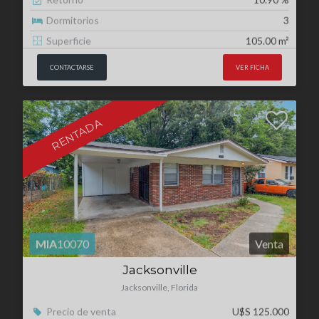
RENTADA
MIA
10070
Venta
Jacksonville
Jacksonville, Florida
Precio de venta
U$S 125.000
Renta mensual
U$S 1200
Retorno
9.80 %
Dormitorios
3