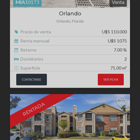
Renta mensual
U$S 1075
Retorno
7.00 %
Dormitorios
2
Superficie
71.00 m²
CONTACTARSE
VER FICHA
RENTADA
MIA
10185
Venta
Orlando