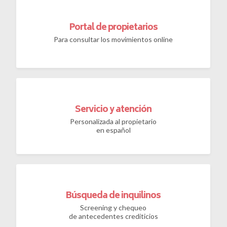
¡DESCARGA
¡DESCARGA
GRATIS
GRATIS
LAS FAQS!
LA GUÍA!
Portal de propietarios
Para consultar los movimientos online
Enviaremos la descarga a tu e-mail
Enviaremos la descarga a tu e-mail
Servicio y atención
Personalizada al propietario
en español
Búsqueda de inquilinos
Screening y chequeo
de antecedentes crediticios