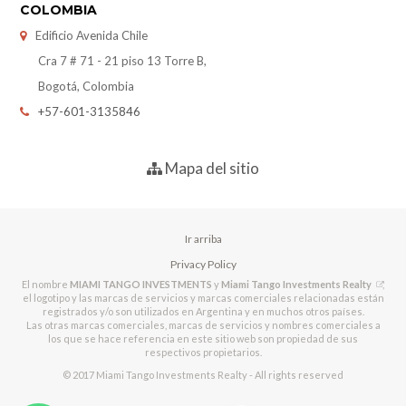
COLOMBIA
Edificio Avenida Chile
Cra 7 # 71 - 21 piso 13 Torre B,
Bogotá, Colombia
+57-601-3135846
Mapa del sitio
Ir arriba
Privacy Policy
El nombre
MIAMI TANGO INVESTMENTS
y
Miami Tango Investments Realty
,
el logotipo y las marcas de servicios y marcas comerciales relacionadas están
registrados y/o son utilizados en Argentina y en muchos otros países.
Las otras marcas comerciales, marcas de servicios y nombres comerciales a
los que se hace referencia en este sitio web son propiedad de sus
respectivos propietarios.
© 2017 Miami Tango Investments Realty - All rights reserved