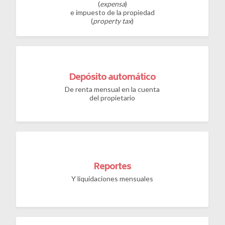
(
expensa
)
e impuesto de la propiedad
(
property tax
)
Depósito automático
Guía de compra para
Preguntas
De renta mensual en la cuenta
frecuentes
extranjero
del propietario
¿Cuál es tu nombre?
¿Cuál es tu nombre?
¿Cuál es tu e-mail?
¿Cuál es tu e-mail?
Reportes
Y liquidaciones mensuales