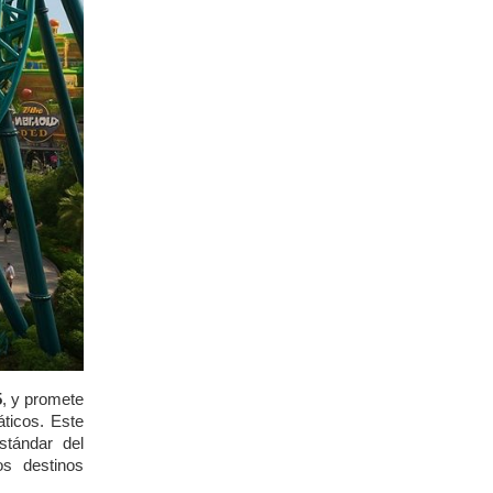
5
, y promete
ticos. Este
stándar del
os destinos