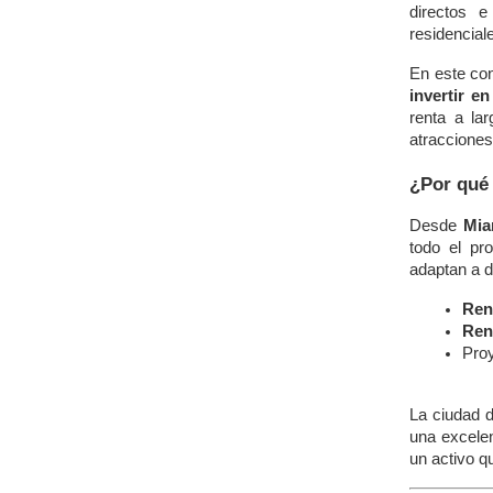
directos e
residencial
En este co
invertir en
renta a la
atracciones
¿Por qué 
Desde
Mia
todo el pr
adaptan a di
Ren
Rent
Proy
La ciudad d
una excele
un activo q