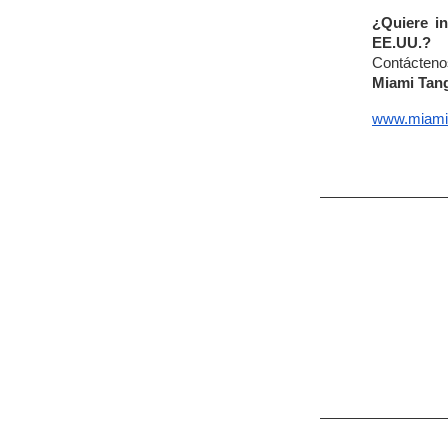
¿Quiere i
EE.UU.?
Contácteno
Miami Tan
www.miami