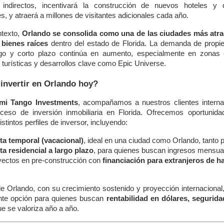
 indirectos, incentivará la construcción de nuevos hoteles y d
es, y atraerá a millones de visitantes adicionales cada año.
ntexto,
Orlando se consolida como una de las ciudades más atra
 bienes raíces
dentro del estado de Florida. La demanda de propi
rgo y corto plazo continúa en aumento, especialmente en zonas
 turísticas y desarrollos clave como Epic Universe.
invertir en Orlando hoy?
mi Tango Investments
, acompañamos a nuestros clientes interna
oceso de inversión inmobiliaria en Florida. Ofrecemos oportunid
stintos perfiles de inversor, incluyendo:
ta temporal (vacacional)
, ideal en una ciudad como Orlando, tanto p
a residencial a largo plazo
, para quienes buscan ingresos mensual
ectos en pre-construcción con 
financiación para extranjeros de ha
e Orlando, con su crecimiento sostenido y proyección internacional
nte opción para quienes buscan
rentabilidad en dólares, segurida
ue se valoriza año a año.