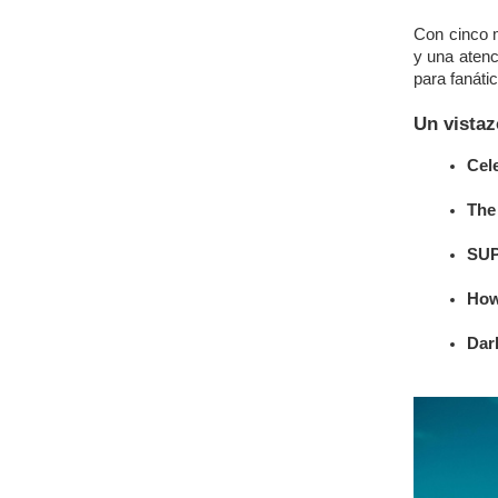
Con cinco 
y una atenc
para fanáti
Un vistaz
Cel
The
SU
How
Dar