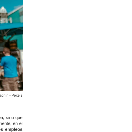
agnin - Pexels
ón, sino que
mente, en el
os empleos