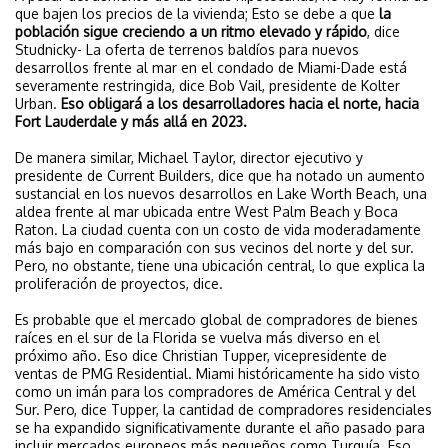
que bajen los precios de la vivienda; Esto se debe a que
la
población sigue creciendo a un ritmo elevado y rápido
, dice
Studnicky- La oferta de terrenos baldíos para nuevos
desarrollos frente al mar en el condado de Miami-Dade está
severamente restringida, dice Bob Vail, presidente de Kolter
Urban.
Eso obligará a los desarrolladores hacia el norte, hacia
Fort Lauderdale y más allá en 2023.
De manera similar, Michael Taylor, director ejecutivo y
presidente de Current Builders, dice que ha notado un aumento
sustancial en los nuevos desarrollos en Lake Worth Beach, una
aldea frente al mar ubicada entre West Palm Beach y Boca
Raton. La ciudad cuenta con un costo de vida moderadamente
más bajo en comparación con sus vecinos del norte y del sur.
Pero, no obstante, tiene una ubicación central, lo que explica la
proliferación de proyectos, dice.
Es probable que el mercado global de compradores de bienes
raíces en el sur de la Florida se vuelva más diverso en el
próximo año. Eso dice Christian Tupper, vicepresidente de
ventas de PMG Residential. Miami históricamente ha sido visto
como un imán para los compradores de América Central y del
Sur. Pero, dice Tupper, la cantidad de compradores residenciales
se ha expandido significativamente durante el año pasado para
incluir mercados europeos más pequeños como Turquía. Eso