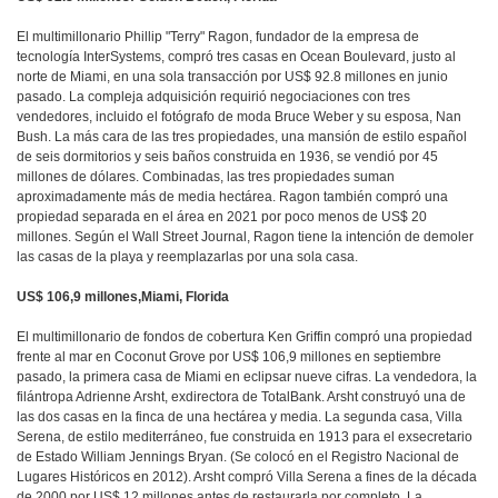
El multimillonario Phillip "Terry" Ragon, fundador de la empresa de
tecnología InterSystems, compró tres casas en Ocean Boulevard, justo al
norte de Miami, en una sola transacción por US$ 92.8 millones en junio
pasado. La compleja adquisición requirió negociaciones con tres
vendedores, incluido el fotógrafo de moda Bruce Weber y su esposa, Nan
Bush. La más cara de las tres propiedades, una mansión de estilo español
de seis dormitorios y seis baños construida en 1936, se vendió por 45
millones de dólares. Combinadas, las tres propiedades suman
aproximadamente más de media hectárea. Ragon también compró una
propiedad separada en el área en 2021 por poco menos de US$ 20
millones. Según el Wall Street Journal, Ragon tiene la intención de demoler
las casas de la playa y reemplazarlas por una sola casa.
US$ 106,9 millones,Miami, Florida
El multimillonario de fondos de cobertura Ken Griffin compró una propiedad
frente al mar en Coconut Grove por US$ 106,9 millones en septiembre
pasado, la primera casa de Miami en eclipsar nueve cifras. La vendedora, la
filántropa Adrienne Arsht, exdirectora de TotalBank. Arsht construyó una de
las dos casas en la finca de una hectárea y media. La segunda casa, Villa
Serena, de estilo mediterráneo, fue construida en 1913 para el exsecretario
de Estado William Jennings Bryan. (Se colocó en el Registro Nacional de
Lugares Históricos en 2012). Arsht compró Villa Serena a fines de la década
de 2000 por US$ 12 millones antes de restaurarla por completo. La