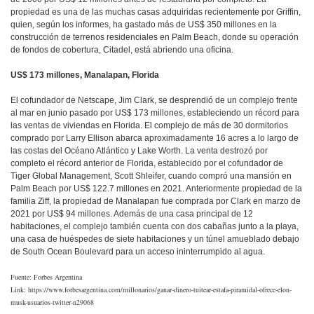
propiedad es una de las muchas casas adquiridas recientemente por Griffin,
quien, según los informes, ha gastado más de US$ 350 millones en la
construcción de terrenos residenciales en Palm Beach, donde su operación
de fondos de cobertura, Citadel, está abriendo una oficina.
US$ 173 millones, Manalapan, Florida
El cofundador de Netscape, Jim Clark, se desprendió de un complejo frente
al mar en junio pasado por US$ 173 millones, estableciendo un récord para
las ventas de viviendas en Florida. El complejo de más de 30 dormitorios
comprado por Larry Ellison abarca aproximadamente 16 acres a lo largo de
las costas del Océano Atlántico y Lake Worth. La venta destrozó por
completo el récord anterior de Florida, establecido por el cofundador de
Tiger Global Management, Scott Shleifer, cuando compró una mansión en
Palm Beach por US$ 122.7 millones en 2021. Anteriormente propiedad de la
familia Ziff, la propiedad de Manalapan fue comprada por Clark en marzo de
2021 por US$ 94 millones. Además de una casa principal de 12
habitaciones, el complejo también cuenta con dos cabañas junto a la playa,
una casa de huéspedes de siete habitaciones y un túnel amueblado debajo
de South Ocean Boulevard para un acceso ininterrumpido al agua.
Fuente: Forbes Argentina
Link:
https://www.forbesargentina.com/millonarios/ganar-dinero-tuitear-estafa-piramidal-ofrece-elon-
musk-usuarios-twitter-n29068